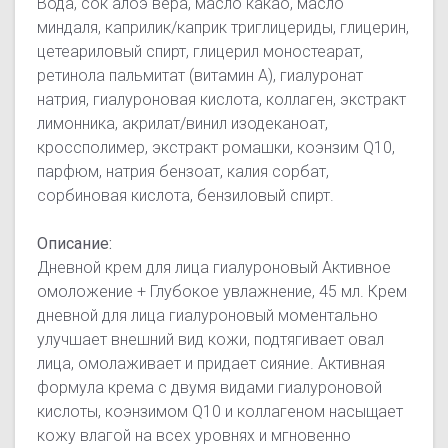
Вода, сок алоэ вера, масло какао, масло
миндаля, каприлик/каприк триглицериды, глицерин,
цетеариловый спирт, глицерил моностеарат,
ретинола пальмитат (витамин А), гиалуронат
натрия, гиалуроновая кислота, коллаген, экстракт
лимонника, акрилат/винил изодеканоат,
кроссполимер, экстракт ромашки, коэнзим Q10,
парфюм, натрия бензоат, калия сорбат,
сорбиновая кислота, бензиловый спирт.
Описание:
Дневной крем для лица гиалуроновый Активное
омоложение + Глубокое увлажнение, 45 мл. Крем
дневной для лица гиалуроновый моментально
улучшает внешний вид кожи, подтягивает овал
лица, омолаживает и придает сияние. Активная
формула крема с двумя видами гиалуроновой
кислоты, коэнзимом Q10 и коллагеном насыщает
кожу влагой на всех уровнях и мгновенно