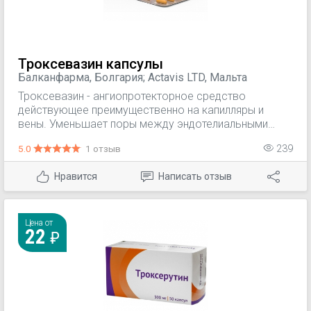
Троксевазин капсулы
Балканфарма, Болгария; Actavis LTD, Мальта
Троксевазин - ангиопротекторное средство
действующее преимущественно на капилляры и
вены. Уменьшает поры между эндотелиальными
клетками за счет модификации волокнистого
5.0
1 отзыв
239
матрикса, расположенного между клетками
эндотелия. Ингибирует агрегацию и увеличивает
Нравится
Написать отзыв
степень деформируемости эритроцитов; оказывает
противовоспалительное действие.
Цена от
22