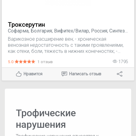
Троксерутин
Софарма, Болгария; Вифитех/Вилар, Россия; Синтез
ОАО, Россия; ООО Пранафарм, Россия; ПАО
Варикозное расширение вен; - хроническая
"Биохимик", Россия; ОЗОН, Россия
венозная недостаточность с такими проявлениями,
как отеки, боли, тяжесть в нижних конечностях; -
поверхностный тромбофлебит, перифлебит,
5.0
1 отзыв
1795
флеботромбоз; - посттромботический синдром; -
посттравматический отек, гематомы; - профилактика
Нравится
Написать отзыв
осложнений после операций на венах; - геморрой.
Трофические
нарушения