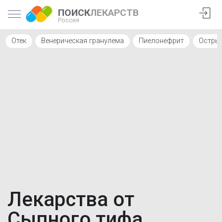
ПОИСК
ЛЕКАРСТВ
Россия
Отек
Венерическая гранулема
Пиелонефрит
Остры
Лекарства от
Сыпного тифа