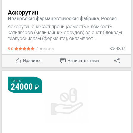
Аскорутин
Ивановская фармацевтическая фабрика, Россия
Аскорутин снижает проницаемость и ломкость
капилляров (мельчайших сосудов) за счет блокады
гиалуронидазы (фермента), оказывает
антиоксидантное (препятствующее перекисному
5.0
3 отзыва
4807
окислению липидов клеточных мембран) действие.
Комплексная терапия заболеваний,
Нравится
Написать отзыв
сопровождающихся нарушением проницаемости
сосудов: геморрагический диатез; кровоизлияния в
сетчатку глаза; капилляротоксикоз; лучевая болезнь;
септический эндокардит; ревматизм;
Цена от
24000
гломерулонефрит; арахноидит; аллергические
заболевания; корь; скарлатина; сыпной тиф;
тромбоцитопеническая пурпура.