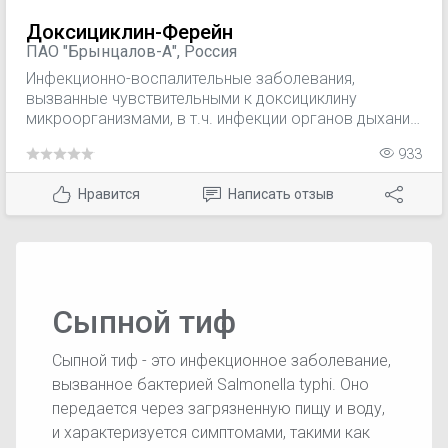
Доксициклин-Ферейн
ПАО "Брынцалов-А", Россия
Инфекционно-воспалительные заболевания,
вызванные чувствительными к доксициклину
микроорганизмами, в т.ч. инфекции органов дыхания
и ЛОР-органов; инфекции ЖКТ; гнойные инфекции
933
кожи и мягких тканей (в т.ч. угревая сыпь); инфекции
органов мочеполовой системы (в т.ч. гонорея,
Нравится
Написать отзыв
первичный и вторичный сифилис); сыпной тиф,
бруцеллез, риккетсиозы, остеомиелит, трахома,
хламидиоз.
Сыпной тиф
Сыпной тиф - это инфекционное заболевание,
вызванное бактерией Salmonella typhi. Оно
передается через загрязненную пищу и воду,
и характеризуется симптомами, такими как