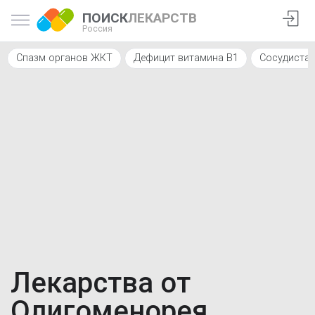
ПОИСК
ЛЕКАРСТВ
Россия
Спазм органов ЖКТ
Дефицит витамина В1
Сосудистая
Лекарства от
Олигоменорея