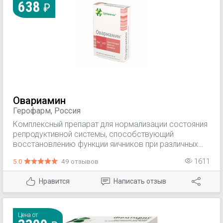
638
Овариамин
Герофарм, Россия
Комплексный препарат для нормализации состояния
репродуктивной системы, способствующий
восстановлению функции яичников при различных
патологиях, в том числе при синдроме истощения
5.0
49 отзывов
1611
яичников и в период менопаузы. В состав препарата
входит набор белков и нуклеотидов, которые были
Нравится
Написать отзыв
получены из яичников крупного рогатого скота.
Биологически активные вещества, которые входят в
состав препарата, нормализуют менструальный цикл
и уменьшают выраженность астеноневротических
Цена от