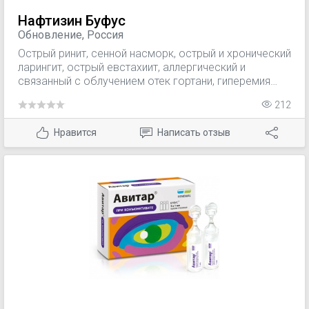
Нафтизин Буфус
Обновление, Россия
Острый ринит, сенной насморк, острый и хронический
ларингит, острый евстахиит, аллергический и
связанный с облучением отек гортани, гиперемия
слизистых оболочек после операций в верхних
212
дыхательных путях, хронические конъюнктивиты,
астенопические расстройства, как дополнительное
Нравится
Написать отзыв
средство - при конъюнктивитах бактериального
происхождения, при лечении уролитиаза, в
комбинации с местными анестетиками (при
противопоказаниях для применения адреналина).