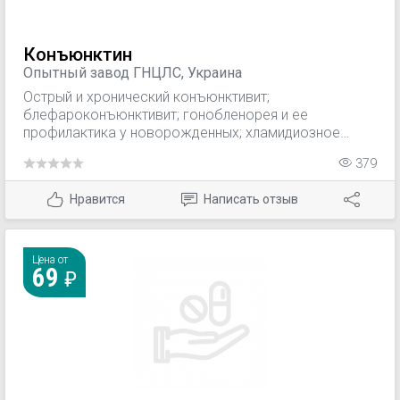
Конъюнктин
Опытный завод ГНЦЛС, Украина
Острый и хронический конъюнктивит;
блефароконъюнктивит; гонобленорея и ее
профилактика у новорожденных; хламидиозное
поражение слизистой оболочки глаза; профилактика
379
гнойно-воспалительных осложнений до и после
хирургических вмешательств в офтальмологии, а
Нравится
Написать отзыв
также обработка контактных линз.
Цена от
69