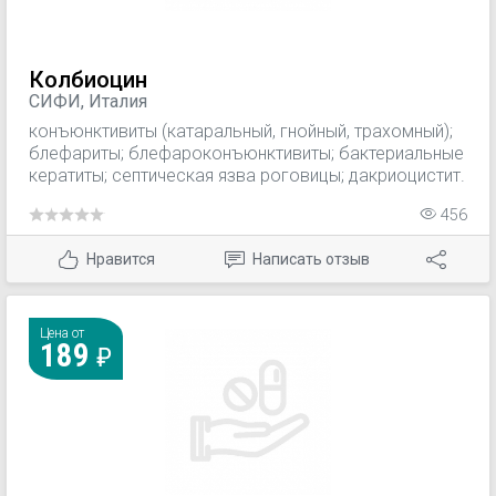
Колбиоцин
СИФИ, Италия
конъюнктивиты (катаральный, гнойный, трахомный);
блефариты; блефароконъюнктивиты; бактериальные
кератиты; септическая язва роговицы; дакриоцистит.
456
Нравится
Написать отзыв
Цена от
189