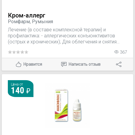
Кром-аллерг
Ромфарм, Румыния
Лечение (в составе комплексной терапии) и
профилактика: - аллергических конъюнктивитов
(острых и хронических); Для облегчения и снятия
раздражений слизистой оболочки глаз, связанных с
367
аллергическими реакциями: - на факторы
окружающей среды и средства бытовой химии; - на
Нравится
Написать отзыв
профессиональные вредности, в том числе дым,
запыленность, пары растворителей и других
химических веществ; - на действие косметических
средств и лекарственных препаратов; - на растения и
Цена от
140
домашних животных.