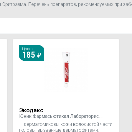
и Эритразма. Перечень препаратов, рекомендуемых при заб
Цена от
185
Экодакс
Юник Фармасьютикал Лабораторис,
Индия
— дерматомикозы кожи волосистой части
головы, вызванные дерматофитами,