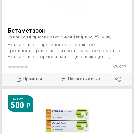
Бетаметазон
Тульская фармацевтическая фабрика, Россия;
Вертекс ЗАО, Россия; Arterium, Украина
Бетаметазон - противовоспалительное,
противоаллергическое и противозудное средство.
Бетаметазон тормозит миграцию лейкоцитов,
высвобождение лизосомальных ферментов и
983
противовоспалительных медиаторов в очаге
воспаления, угнетает фагоцитоз, уменьшает
Нравится
Написать отзыв
сосудисто-тканевую проницаемость, препятствует
образованию воспалительного отека.
Цена от
500