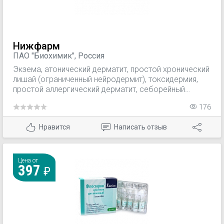
Нижфарм
ПАО "Биохимик", Россия
Экзема, атонический дерматит, простой хронический
лишай (ограниченный нейро­дермит), токсидермия,
простой аллергический дерматит, себорейный
дерматит, кож­ный зуд, крапивница, почесуха,
176
опрелость, мультиформная экссудативная эритема,
псориаз (экссудативная форма); красный плоский
Нравится
Написать отзыв
лишай, дискоидная красная волчан­ка, дисгидроз
кистей, наружный отит, ожоги 1 ст., укусы
насекомых.
Цена от
397