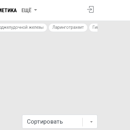
МЕТИКА
ЕЩЁ
оджелудочной железы
Ларинготрахеит
Гипертрофическая