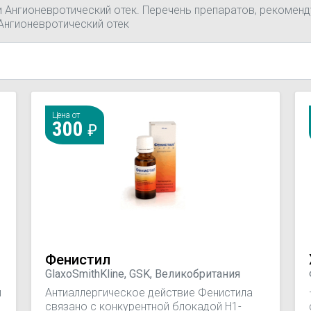
и Ангионевротический отек. Перечень препаратов, рекоменд
Ангионевротический отек
Цена от
300
Фенистил
GlaxoSmithKline, GSK, Великобритания
и
Антиаллергическое действие Фенистила
связано с конкурентной блокадой H1-