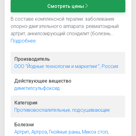
Смотреть цены
В составе комплексной терапии: заболевания
опорно-двигательного аппарата: ревматоидный
артрит, анкилозирующий спондилит (болезнь
Бехтерева), деформирующий остеоартроз (при
Подробнее
наличии поражения периартикулярных тканей),
реактивный синовит; ограниченная склеродермия,
Производитель
узловая эритема, дискоидная красная волчанка,
ООО "Йодные технологии и маркетинг", Россия
микозы стоп, келлоидные рубцы, тромбофлебит,
алопеция, экзема, рожа; ушибы, растяжения
Действующее вещество
связок, травматические инфильтраты; гнойные
диметилсульфоксид
раны, ожоги, радикулит, трофические язвы, акне,
фурункулез, в кожно-пластической хирургии -
Категория
консервирование кожных гомотрансплантатов.
Противовоспалительные, подсушивающие
Болезни
Артрит
,
Артроз
,
Гнойные раны
,
Микоз стоп
,