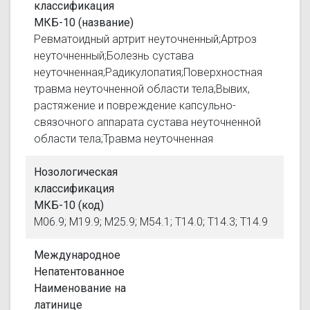
классификация
МКБ-10 (название)
Ревматоидный артрит неуточненный;Артроз
неуточненный;Болезнь сустава
неуточненная;Радикулопатия;Поверхностная
травма неуточненной области тела;Вывих,
растяжение и повреждение капсульно-
связочного аппарата сустава неуточненной
области тела;Травма неуточненная
Нозологическая
классификация
МКБ-10 (код)
M06.9; M19.9; M25.9; M54.1; T14.0; T14.3; T14.9
Международное
Непатентованное
Наименование на
латинице