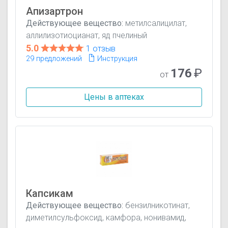
Апизартрон
Действующее вещество:
метилсалицилат,
аллилизотиоцианат, яд пчелиный
5.0
1 отзыв
29 предложений
Инструкция
176
₽
от
Цены в аптеках
Капсикам
Действующее вещество:
бензилникотинат,
диметилсульфоксид, камфора, нонивамид,