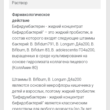
Раствор
Фармакологическое
действие
Бифидумбактерин - жидкий концентрат
бифидобактерий" – это жидкий пробиотик, в
состав которого входят следующие штаммы
бактерий: В. Bifidum791, В. Longum Д4а200, В.
Bifibum, В. Bifidum 83, В. adolescentis ГО4а200,
выращенных в среде культивирования на
основе гидролизата коллагена пищевого
(КоллАмин 80)
Штаммы В. Bifibum, В. Longum Д4а200
являются основой микрофлоры кишечника у
детей и взрослых, поэтому жидкий пробиотик
"Бифидумбактерин - жидкий концентрат
бифидобактерий" является классическим
средством для любого возраста (до 3х лет