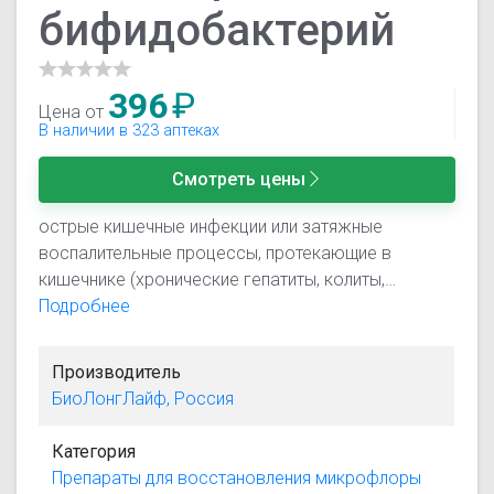
бифидобактерий
396
₽
Цена от
В наличии в 323 аптеках
Смотреть цены
острые кишечные инфекции или затяжные
воспалительные процессы, протекающие в
кишечнике (хронические гепатиты, колиты,
гастриты, болезнь Крона, панкреатиты и др.);
Подробнее
проявление дисбактериоза кишечника;
недостаточность пищеварения в космплексе с
Производитель
ферментами; длительный прием антибиотиков; в
БиоЛонгЛайф, Россия
качестве комплексного лечения острых легочных
заболеваний; скудность рациона; комплексная
Категория
терапия лечения туберкулеза; подверженность
Препараты для восстановления микрофлоры
простудным заболеваниям: ОРВИ, ОРЗ; язва