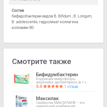
Состав
бифидобактерии видов B. Bifidum , B. Longum,
B. adolescentis, гидролизат коллагена
колламин 80.
Смотрите также
Бифидумбактерин
Коррекция микрофлоры
кишечника: дисбактериоз (в т.ч.
профилактика при терапии
5.0
1 отзыв
антибиотиками,НПВС,
гормонами, проведении лучевой
и химиотерапии, стрессах);
Максилак
острые инфекционные
заболевания и дисфункция
Синбиотик МАКСИЛАК® – это
кишечника, хронические
уникальная комбинация