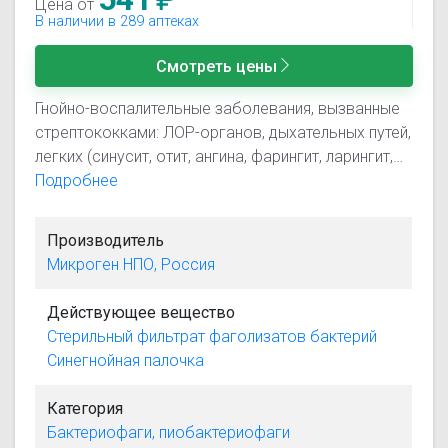
Цена от
В наличии в 289 аптеках
Смотреть цены
Гнойно-воспалительные заболевания, вызванные
стрептококками: ЛОР-органов, дыхательных путей,
легких (синусит, отит, ангина, фарингит, ларингит,
трахеит, бронхит, пневмония, плеврит) и
Подробнее
желудочно-кишечного тракта (гастроэнтероколит,
холецистит, дисбактериоз кишечника);
Производитель
хирургические инфекции (гнойные раны, ожог,
Микроген НПО, Россия
мастит, абсцесс, флегмона, карбункул,
гидраденит, панариций, парапроктит, бурсит,
Действующее вещество
остеомиелит); урогенитальные инфекции (уретрит,
Стерильный фильтрат фаголизатов бактерий
цистит, пиелонефрит, кольпит, эндометрит,
Синегнойная палочка
сальпингоофорит); гнойно-воспалительные
заболевания новорожденных и детей грудного
Категория
возраста (омфалит, пиодермия, конъюнктивит,
Бактериофаги, пиобактериофаги
гастроэнтероколит, сепсис); генерализованные