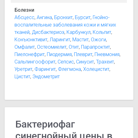
септические заболевания. Для профилактики -
Болезни
обработка послеоперационных и
Абсцесс
,
Ангина
,
Бронхит
,
Бурсит
,
Гнойно-
свежеинфицированных ран, а также для
воспалительные заболевания кожи и мягких
профилактики внутрибольничных инфекций по
тканей
,
Дисбактериоз
,
Карбункул
,
Кольпит
,
эпидемическим показаниям.
Конъюнктивит
,
Ларингит
,
Мастит
,
Ожоги
,
Омфалит
,
Остеомиелит
,
Отит
,
Парапроктит
,
Пиелонефрит
,
Пиодермия
,
Плеврит
,
Пневмония
,
Сальпингоофорит
,
Сепсис
,
Синусит
,
Трахеит
,
Уретрит
,
Фарингит
,
Флегмона
,
Холецистит
,
Цистит
,
Эндометрит
Бактериофаг
синегнойный цены в