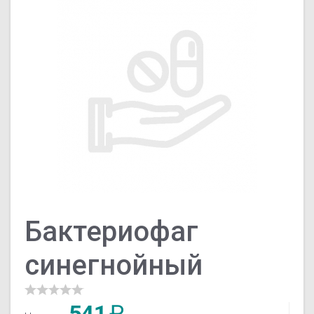
Бактериофаг
синегнойный
541
₽