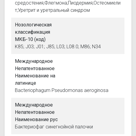
средостения;Флегмона;Пиодермия;Остеомиели
т;Уретрит и уретральный синдром
Нозологическая
классификация
МКБ-10 (код)
K85; J03; J01; J85; L03; L08.0; M86; N34
Международное
Непатентованное
Наименование на
латинице
Bacteriophagum Pseudomonas aeroginosa
Международное
Непатентованное
Наименование рус
Бактериофаг синегнойной палочки