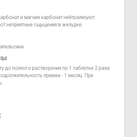
арбонат и магния карбонат нейтрализуют
ют неприятные ощущения в желудке.
 апельсина.
зы
у до полного растворения по 1 таблетке 2 раза
 Продолжительность приема - 1 месяц. При
ь.
к