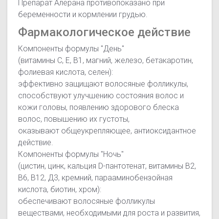
Препарат Алерана противопоказано при
беременности и кормлении грудью.
Фармакологическое действие
Компоненты формулы "День"
(витамины С, Е, В1, магний, железо, бетакаротин,
фолиевая кислота, селен):
эффективно защищают волосяные фолликулы,
способствуют улучшению состояния волос и
кожи головы, появлению здорового блеска
волос, повышению их густоты,
оказывают общеукрепляющее, антиоксидантное
действие.
Компоненты формулы "Ночь"
(цистин, цинк, кальция D-пантотенат, витамины В2,
В6, В12, Д3, кремний, парааминобензойная
кислота, биотин, хром):
обеспечивают волосяные фолликулы
веществами, необходимыми для роста и развития,